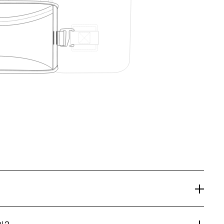
Everyday Rolltop(열 융착 심실링, 더블 TPU 코팅, 16인
)과 Waist Pocket Belt(휴대폰, 열쇠, 간식을 위한 2