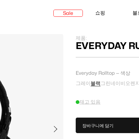
쇼핑
블
Sale
제품:
EVERYDAY R
Everyday Rolltop — 색상
그레이
블랙
그린
네이비
오렌
재고 있음
장바구니에 담기