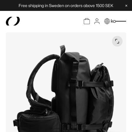
×
Free shipping in Sweden on orders above 1500 SEK
ko