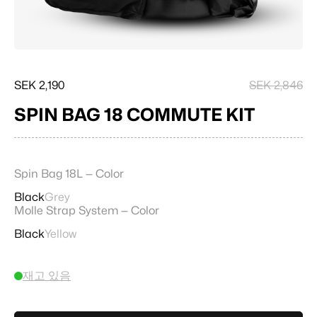
SEK 2,190
SEK 2,846
SPIN BAG 18 COMMUTE KIT
Spin Bag 18L — Color
Black
Grey
Molle Strap System — Color
Black
Yellow
재고 있음