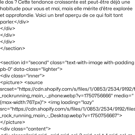
le dos ? Cette tendance croissante est peut-être déjà une
habitude pour vous et moi, mais elle mérite d'être explorée
et approfondie. Voici un bref aperçu de ce qui fait tant
parler.</div>
</div>
</div>
</div>
</section>
<section id="second" class="text-with-image with-padding
pb-0" data-class="lighter">
<div class="inner">
<picture> <source
srcset="https://cdn.shopify.com/s/files/1/0853/2534/9192/
_rockrunning_main_-_phone.webp?v=1750756666" media="
(max-width:767px)"> <img loading="lazy"
src="https://cdn.shopify.com/s/files/1/0853/2534/9192/fil
_rock_running_main_-_Desktop.webp?v=1750756667">
</picture>
<div class="content">