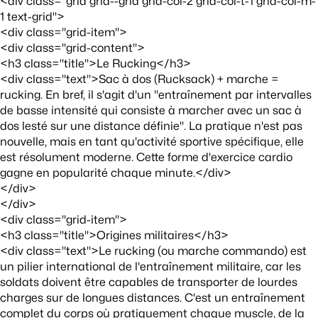
<div class="grid grid--grid grid-col-2 grid-col-t-1 grid-col-m-
1 text-grid">
<div class="grid-item">
<div class="grid-content">
<h3 class="title">Le Rucking</h3>
<div class="text">Sac à dos (Rucksack) + marche =
rucking. En bref, il s'agit d'un "entraînement par intervalles
de basse intensité qui consiste à marcher avec un sac à
dos lesté sur une distance définie". La pratique n'est pas
nouvelle, mais en tant qu'activité sportive spécifique, elle
est résolument moderne. Cette forme d'exercice cardio
gagne en popularité chaque minute.</div>
</div>
</div>
<div class="grid-item">
<h3 class="title">Origines militaires</h3>
<div class="text">Le rucking (ou marche commando) est
un pilier international de l'entraînement militaire, car les
soldats doivent être capables de transporter de lourdes
charges sur de longues distances. C'est un entraînement
complet du corps où pratiquement chaque muscle, de la