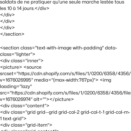
soldats de ne pratiquer qu'une seule marche lestée tous
les 10 à 14 jours.</div>
</div>
</div>
</div>
</section>
<section class="text-with-image with-padding" data-
class="lighter">
<div class="inner">
<picture> <source
srcset="https://cdn.shopify.com/s/files/1/0200/6358/4356
v=1676026995" media="(max-width:767px)"> <img
loading="lazy"
src="https://cdn.shopify.com/s/files/1/0200/6358/4356/fi
v=1676026974" alt=""></picture>
<div class="content">
<div class="grid grid--grid grid-col-2 grid-col-t-1 grid-col-m-
1 text-grid">
<div class="grid-item">