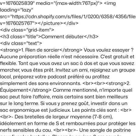
v=1676025839" media="(max-width:767px)"> <img
loading="lazy"
src="https://cdn.shopify.com/s/files/1/0200/6358/4356/fi
v=1676025767"></picture></div>
<div class="grid-item">
<h3 class="title">Comment débuter</h3>
<div class="text">
<strong>1. Rien de sorcier</strong> Vous voulez essayer ?
Aucune préparation réelle n'est nécessaire. C'est gratuit et
flexible. Tant que vous avez un sac à dos et que vous savez
marcher, vous êtes prêt. Invitez un ami, rejoignez un groupe
local, préparez votre podcast préféré ou profitez
simplement des sons environnants. <br><br><strong>2.
Équipement</strong> Comme mentionné, n'importe quel
sac peut faire l'affaire, mais certains sont bien meilleurs
sur le long terme. Si vous y prenez goût, investir dans un
sac ergonomique est judicieux. Les points clés sont : <br>
<br>- Des bretelles de largeur moyenne (7-8 cm),
idéalement en forme de S et rembourrées pour protéger les
nerfs sensibles du cou. <br><br>- Une sangle de poitrine