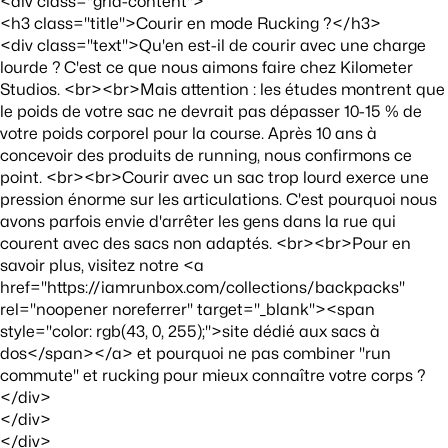
<div class="grid-content">
<h3 class="title">Courir en mode Rucking ?</h3>
<div class="text">Qu'en est-il de courir avec une charge
lourde ? C'est ce que nous aimons faire chez Kilometer
Studios. <br><br>Mais attention : les études montrent que
le poids de votre sac ne devrait pas dépasser 10-15 % de
votre poids corporel pour la course. Après 10 ans à
concevoir des produits de running, nous confirmons ce
point. <br><br>Courir avec un sac trop lourd exerce une
pression énorme sur les articulations. C'est pourquoi nous
avons parfois envie d'arrêter les gens dans la rue qui
courent avec des sacs non adaptés. <br><br>Pour en
savoir plus, visitez notre <a
href="https://iamrunbox.com/collections/backpacks"
rel="noopener noreferrer" target="_blank"><span
style="color: rgb(43, 0, 255);">site dédié aux sacs à
dos</span></a> et pourquoi ne pas combiner "run
commute" et rucking pour mieux connaître votre corps ?
</div>
</div>
</div>