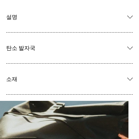
설명
탄소 발자국
소재