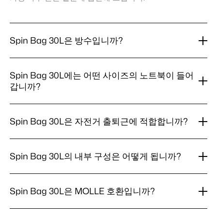
Spin Bag 30L은 방수입니까?
Spin
네. 메인 컴파트먼트는 전체 열 융착 심실링과 롤탑 클로저
Bag
를 적용해 100% 방수 처리되어 있으며, 드라이백처럼 제작
Spin Bag 30L에는 어떤 사이즈의 노트북이 들어
30L
되었습니다. 프론트 포켓은 방수 플랩 아래에 위치하며
갑니까?
은
YKK 지퍼로 스플래시 방지 기능을 제공합니다. 외부 백패
방
널 노트북 포켓 자체는 방수가 아니므로, 폭우 시에는 노트
수
Spin
Spin Bag 30L은 최대 16인치 노트북을 수납할 수 있으며
북을 방수 메인 컴파트먼트 내부의 패딩 슬리브에 넣어 주
입
Bag
두 가지 캐리 옵션을 제공합니다. 등판 쪽 외부 풀 덹스 포
Spin Bag 30L은 자전거 출퇴근에 적합합니까?
니
30L
십시오.
켓은 빠른 접근에 적합하고, 방수 메인 컴파트먼트 내부의
까?
에
16인치 패딩 슬리브는 악천후에 대비합니다. 치수(너비 ×
Spin
네. Spin Bag 30L은 패니어 랙 없이 단일 100% 방수 캐리
는
높이): 외부 백패널 포켓 23 × 36 cm; 내부 슬리브 큰 개구
Bag
어
를 원하는 사이클리스트를 위해 설계되었습니다. 30리터
Spin Bag 30L의 내부 구성은 어떻게 됩니까?
30L
부 27 × 38 cm, 작은 개구부 22.5 × 30 cm.
떤
용량으로 16인치 노트북, 여벌 옷, 점심, 물병 두 개, 레인 셸
은
사
을 수납할 수 있으며, 곡선형 패딩 백패널과 스턴널 스트랩
Spin
Spin Bag 30L은 3단 컴파트먼트 시스템을 사용합니다. 빠
자
이
이 라이딩 중 짐을 안정적으로 잡아 줍니다.
Bag
전
른 노트북 접근을 위한 외부 백패널 노트북 포켓, 악천후 사
즈
Spin Bag 30L은 MOLLE 호환입니까?
30L
거
의
용을 위한 방수 메인 컴파트먼트 내부의 패딩 방수 노트북
의
출
노
슬리브, 그리고 신발이나 젖거나 더러워진 장비를 메인 컴
Spin
네. Spin Bag 30L에는 다음 액세서리를 부착할 수 있는 외
내
퇴