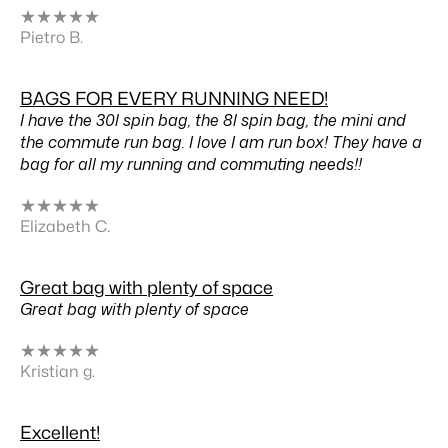
★
★
★
★
★
Pietro B.
BAGS FOR EVERY RUNNING NEED!
I have the 30l spin bag, the 8l spin bag, the mini and
the commute run bag. I love I am run box! They have a
bag for all my running and commuting needs!!
★
★
★
★
★
Elizabeth C.
Great bag with plenty of space
Great bag with plenty of space
★
★
★
★
★
Kristian g.
Excellent!