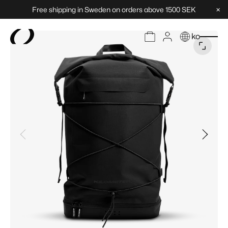
×
Free shipping in Sweden on orders above 1500 SEK
ko