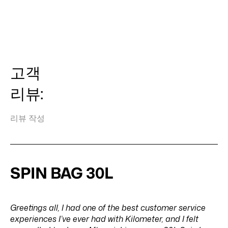
배
떻
며,
니
가
송비와 배송 시간은 목적지에 따라 다르고 결제 시 계산됩
송
게
내
까?
할
니다.
이
됩
부
수
가
니
는
있
능
까?
어
습
합
떻
니
니
게
다
고객
까?
구
까?
성
리뷰:
되
어
있
리뷰 작성
습
니
까?
SPIN BAG 30L
Greetings all, I had one of the best customer service
experiences I’ve ever had with Kilometer, and I felt