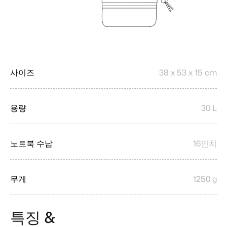
사이즈
38 x 53 x 15 cm
용량
30 L
노트북 수납
16인치
무게
1250 g
특징 &