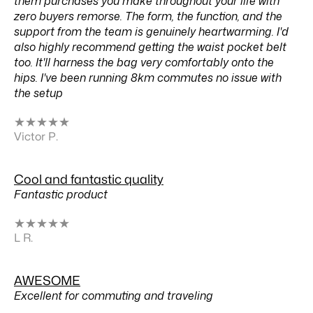
them purchases you make throughout your life with
zero buyers remorse. The form, the function, and the
support from the team is genuinely heartwarming. I'd
also highly recommend getting the waist pocket belt
too. It'll harness the bag very comfortably onto the
hips. I've been running 8km commutes no issue with
the setup
★
★
★
★
★
Victor P.
Cool and fantastic quality
Fantastic product
★
★
★
★
★
L R.
AWESOME
Excellent for commuting and traveling