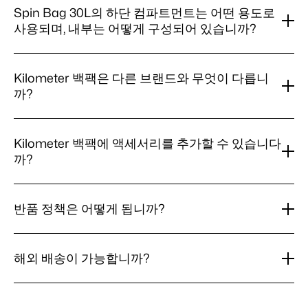
트
파트먼트와 분리하여 보관할 수 있는 전용 하단 컴파트먼
Bag
부
부 MOLLE 웨빙이 있습니다. Space Bag(+9 L 확장),
근
Spin Bag 30L의 하단 컴파트먼트는 어떤 용도로
북
30L
트로 구성되어, 깨끗한 짐은 깨끗하게 젖은 짐은 젖은 상태
구
에
Waist Pocket Belt, Minimal Belt, MOLLE Strap System,
이
사용되며, 내부는 어떻게 구성되어 있습니까?
은
성
로 분리됩니다.
적
Packing Cubes Set의 Large 큐브, Carabiners,
들
MOLLE
은
합
어
Reflective Strings. Packing Organizers Set, Quick-dry
호
Spin
하단 컴파트먼트는 가방 바닥에 위치한 전용 내부 공간으
어
합
갑
Towel, Garment Bag도 Spin Bag 30L과 호환되지만, 외부
환
Bag
떻
로, 신발이나 젖은 장비, 더러워진 장비를 메인 컴파트먼트
니
Kilometer 백팩은 다른 브랜드와 무엇이 다릅니
니
입
30L
에 부착하지 않고 메인 컴파트먼트 내부에 수납됩니다.
게
까?
와 분리해 보관합니다. 깨끗한 옷과 노트북, 일상 용품을 깨
까?
까?
니
의
됩
끗하고 건조하게 유지할 수 있습니다. 그 위의 방수 메인 컴
까?
하
니
파트먼트는 백패널 쪽에 16인치 패딩 노트북 슬리브가 있
단
Kilometer
Kilometer 백팩은 러닝 커뮤터를 위해 설계되었습니다. 모
까?
는 단일 공간이며, 메인 컴파트먼트 내부에는 별도의 작은
컴
백
든 가방에는 액세서리로 셋업을 커스터마이즈할 수 있는
Kilometer 백팩에 액세서리를 추가할 수 있습니다
파
팩
디바이더나 서브 포켓이 없습니다. 소품 정리에는
모듈식 시스템이 적용되어 있으며, 때, 비, 일상의 사용에도
까?
트
은
Kilometer Studios Packing Cubes Set(1.8 L, 2.7 L, 5.7 L
견디면서 사무실에서도 깔끔하게 보이는 소재를 선택했습
먼
다
의 세 가지 큐브) 또는 Packing Organizers Set(총 10.5 L
니다.
트
른
Kilometer
대부분의 백팩은 MOLLE 호환 부착 시스템을 사용합니다.
의 세 가지 구성)과 함께 사용하시기를 권장합니다. 방수 플
는
브
백
Space Bag, Waist Pocket Belt, Bottle Holder와 같은 액
반품 정책은 어떻게 됩니까?
랩 아래에 YKK 지퍼가 달린 프론트 포켓은 휴대폰과 키를
어
랜
팩
세서리는 MOLLE 호환 라인업(Spin Bag 30L, Spin Bag
외부에서 빠르게 꺼낼 수 있도록 보관합니다.
떤
드
에
18L, Everyday Rolltop, Pannier Rolltop, Backpack Pro
반
모든 미사용 제품에 대해 원래 포장 상태로 30일 반품 정책
용
와
액
16)에서 사용할 수 있습니다. Trail Pack과 Packable
품
도
무
세
을 제공합니다. 커스텀 키트 번들은 전체 세트로 반품해 주
해외 배송이 가능합니까?
정
Rolltop은 MOLLE가 없는 미니몀리스트 디자인입니다.
로
엇
서
시기 바랍니다. 반품 배송비는 고객 부담입니다.
책
사
이
리
해
네. Kilometer Studios는 전 세계로 배송합니다. 물류 파트
은
용
다
를
외
어
너가 도달할 수 있는 모든 국가의 해외 주문을 수락하며, 배
되
릅
추