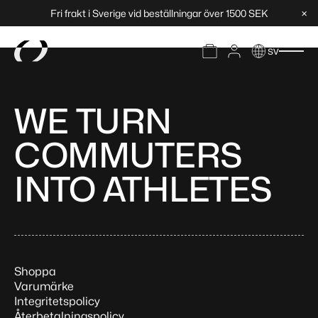
Kilometer
×
Fri frakt i Sverige vid beställningar över 1500 SEK
sv
WE TURN
COMMUTERS
INTO ATHLETES
Shoppa
Varumärke
Integritetspolicy
Återbetalningspolicy