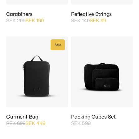
Carabiners
Reflective Strings
SEK 299
SEK 199
SEK 149
SEK 99
Sale
Garment Bag
Packing Cubes Set
SEK 699
SEK 449
SEK 599