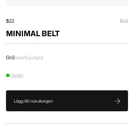
$22
$33
MINIMAL BELT
Grå
Svart
Ljusgrå
I lager
Lägg till i varukorgen