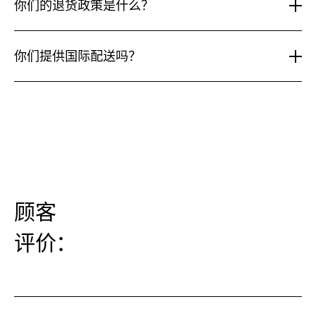
他
载系统。Space Bag、Waist Pocket Belt、Minimal
你们的退货政策是什么？
以
品
Belt、MOLLE Strap System 和 Bottle Holder 等配件可
为
牌
在兼容 MOLLE 的产品系列中通用（Spin Bag 30L、Spin
你
我们为所有未使用且保持原包装的产品提供30天退货政
任
相
Bag 18L、Everyday Rolltop、Pannier Rolltop 和
们
何
策。定制套装可作为完整一套退回。退货运费由客户承
比
你们提供国际配送吗？
的
Backpack Pro 16）。Trail Pack 和 Packable Rolltop 为
Kilometer
有
担。
退
背
极简设计，不配备 MOLLE。
何
你
是的。Kilometer Studios 提供全球配送。我们接受来自
货
包
不
们
政
所有物流合作伙伴可触达国家的国际订单；运费和送达时
添
同？
提
策
加
间因目的地而异，结账时计算。
供
是
配
国
什
件
际
么？
吗？
配
送
吗？
顾客
评价：