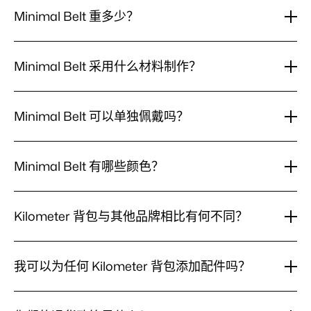
Minimal Belt 重多少？
Minimal
Minimal Belt 重56克。结构采用单条100%尼龙织带、聚
Belt
酱弹性环、POM 塑料扣以及铝和锌制 G 形钩闭合件，将
Minimal Belt 采用什么材料制作？
重
重量降至最低。
多
Minimal
Minimal Belt 织带为100%尼龙，配以聚酱弹性环。闭合
少？
Belt
配件采用 POM 塑料扣，搭配铝和锌制 G 形钩。
Minimal Belt 可以单独佩戴吗？
采
用
Minimal
不可以。与 Waist Pocket Belt（拥有包括独立佩戴在内
什
Belt
么
的三种模式）不同，Minimal Belt 是仅用于背包的配件，
Minimal Belt 有哪些颜色？
可
材
需要搭配 Kilometer Studios 背包使用。它可扣入 Spin
以
料
Bag 30L、Spin Bag 18L、Everyday Rolltop、Pannier
Minimal
Minimal Belt 提供三种颜色：Grey、Black 和 Light
单
制
Rolltop 或 Backpack Pro 16 的 MOLLE 挂载系统，分散
Belt
独
Grey。三种颜色均采用相同的56克尼龙织带结构，配以聚
作？
Kilometer 背包与其他品牌相比有何不同？
有
背包重量并增加臀部稳定性，但无法作为独立的日常佩戴
佩
酱弹性环以及铝和锌制 G 形钩配件。
哪
戴
腰带使用。
Kilometer
Kilometer 背包专为跑步通勤者而设计。每款背包都配有
些
吗？
背
颜
模块化系统，让您可通过配件自定义自己的装备配置；我
我可以为任何 Kilometer 背包添加配件吗？
包
色？
们的材料经过精心挑选，可应对汗水、雨水和日常磨损，
与
同时仍能在办公室呈现整洁的形象。
我
大部分背包均可。我们的多数背包采用兼容 MOLLE 的挂
其
可