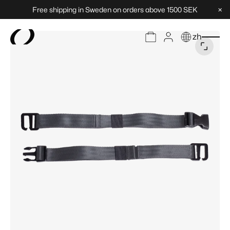
×
Free shipping in Sweden on orders above 1500 SEK
zh