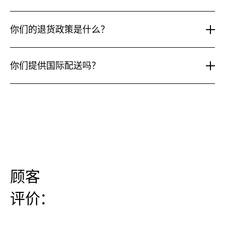
迹
上？
们的材料经过精心挑选，可应对汗水、雨水和日常磨损，
与
是
同时仍能在办公室呈现整洁的形象。
我
大部分背包均可。我们的多数背包采用兼容 MOLLE 的挂
其
多
可
他
载系统。Space Bag、Waist Pocket Belt、Minimal
少？
你们的退货政策是什么？
以
品
Belt、MOLLE Strap System 和 Bottle Holder 等配件可
为
牌
在兼容 MOLLE 的产品系列中通用（Spin Bag 30L、Spin
你
我们为所有未使用且保持原包装的产品提供30天退货政
任
相
Bag 18L、Everyday Rolltop、Pannier Rolltop 和
们
何
策。定制套装可作为完整一套退回。退货运费由客户承
比
你们提供国际配送吗？
的
Backpack Pro 16）。Trail Pack 和 Packable Rolltop 为
Kilometer
有
担。
退
背
极简设计，不配备 MOLLE。
何
你
是的。Kilometer Studios 提供全球配送。我们接受来自
货
包
不
们
政
所有物流合作伙伴可触达国家的国际订单；运费和送达时
添
同？
提
策
加
间因目的地而异，结账时计算。
供
是
配
国
什
件
际
么？
吗？
配
送
吗？
顾客
评价：