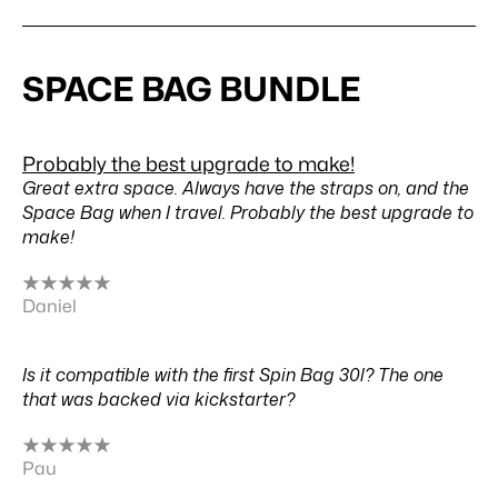
SPACE BAG BUNDLE
Probably the best upgrade to make!
Great extra space. Always have the straps on, and the
Space Bag when I travel. Probably the best upgrade to
make!
★
★
★
★
★
Daniel
Is it compatible with the first Spin Bag 30l? The one
that was backed via kickstarter?
★
★
★
★
★
Pau