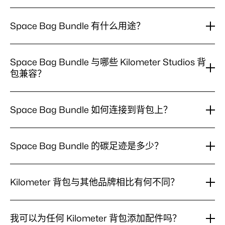
Space
Space Bag Bundle 包含两件产品：Space Bag（9升的
Bag
MOLLE 挂载式外部储物口袋，采用75D 再生尼龙，85
Space Bag Bundle 有什么用途？
Bundle
克）和 MOLLE Strap System（两条可调节的尼龙织带，
包
配以聚酱和橡胶环以及铝和锌制 G 形钩闭合件，78克）。
Space
Space Bag Bundle 可为配备 MOLLE 的 Kilometer
含
整套总重量为163克。
Bag
什
Studios 背包增加9升的外部储物空间。它专为那些不该放
Space Bag Bundle 与哪些 Kilometer Studios 背
Bundle
么？
入主仓的物品而打造：跑步通勤后潮湿的鞋子、健身后的
包兼容？
有
湿装备、出汗的训练服、备用袜子，或超大旅行日的溢出
什
物品。Space Bag 让这些物品与主背包内的干净装备、电
么
Space
Space Bag Bundle 通过随附的 MOLLE Straps 连接到任
子设备和工作衣物分开。
用
Bag
何配备 MOLLE 的 Kilometer Studios 背包：Spin Bag
Space Bag Bundle 如何连接到背包上？
途？
Bundle
30L、Spin Bag 18L、Everyday Rolltop、Pannier
与
Rolltop 和 Backpack Pro 16。它与 Trail Pack（没有
Space
Space Bag 扣在随附的 MOLLE Straps 上，织带穿过主
哪
MOLLE 的跑步背心）、Packable Rolltop 或 Broloppet
Bag
些
背包的 MOLLE 织带网格，形成平整的两点锚固，在跑步
Space Bag Bundle 的碳足迹是多少？
Bundle
Bag（两款都是没有 MOLLE 的极简包）不兼容。
Kilometer
配速下稳稳地将包贴紧背包。连接和拆卸数秒即可完成，
如
Studios
无需工具。若没有 MOLLE Strap System，Space Bag
Space
Space Bag Bundle 的总碳足迹为2.91公斤 CO₂e：材料
何
背
无法稳固挂载，这就是套装将两者一起打包的原因。
Bag
连
1.5公斤、包装0.05公斤、制造能源1.34公斤、运输0.04公
包
Kilometer 背包与其他品牌相比有何不同？
Bundle
接
兼
斤。Kilometer Studios 按部件（拉链、标签、材料、运
的
到
容？
输、工厂）测量 CO₂，并将每个产品的数值印在标签和产
Kilometer
Kilometer 背包专为跑步通勤者而设计。每款背包都配有
碳
背
品页面上。
背
足
模块化系统，让您可通过配件自定义自己的装备配置；我
包
我可以为任何 Kilometer 背包添加配件吗？
包