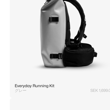
Everyday Running Kit
グレー
SEK 1,699.