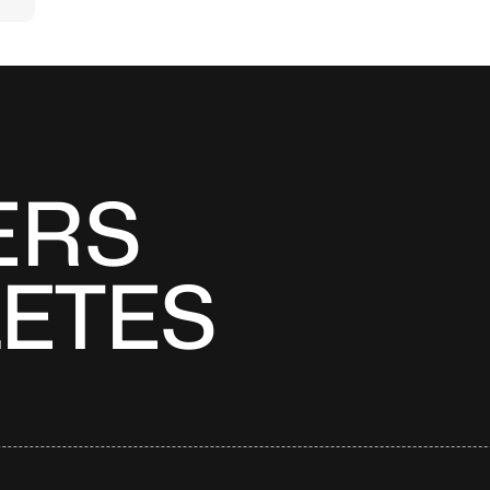
ERS
LETES