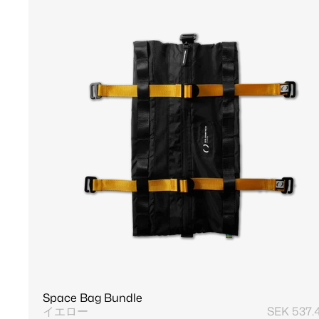
Space Bag Bundle
イエロー
SEK 537.