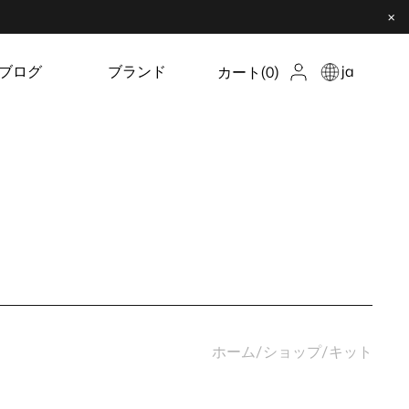
×
ブログ
ブランド
ja
カート
(0)
ホーム
/
ショップ
/
キット