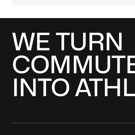
WE TURN
COMMUT
INTO ATH