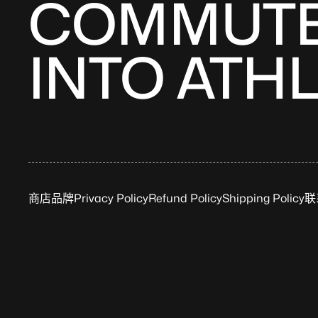
COMMUT
INTO ATH
商店
品牌
Privacy Policy
Refund Policy
Shipping Policy
联