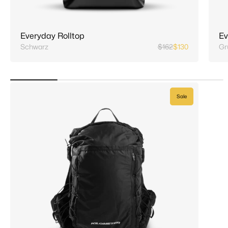
Everyday Rolltop
Ev
Schwarz
$162
$130
Gr
Sale