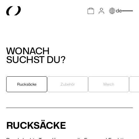
de
WONACH
SUCHST DU?
Rucksäcke
Zubehör
Merch
RUCKSÄCKE