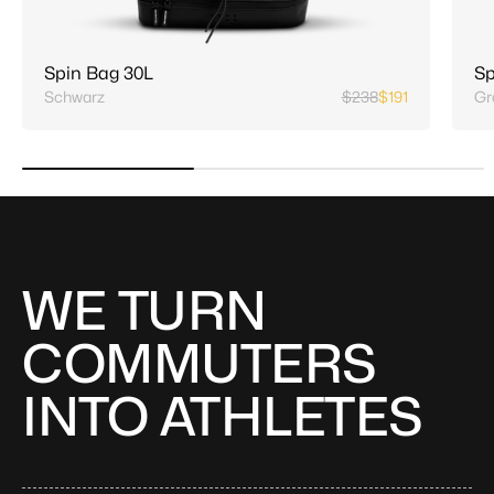
Spin Bag 30L
Sp
Schwarz
$238
$191
Gr
WE TURN
COMMUTERS
INTO ATHLETES