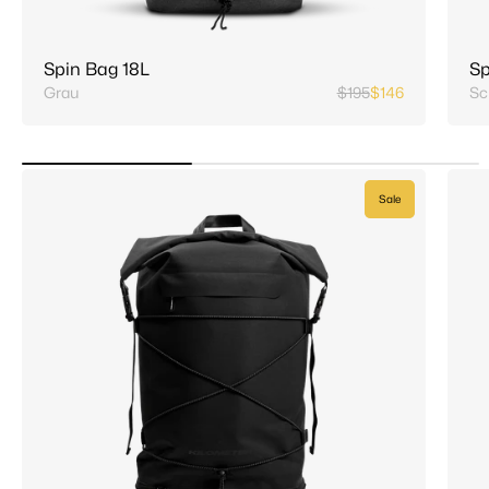
Spin Bag 18L
Sp
Grau
$195
$146
Sc
Sale