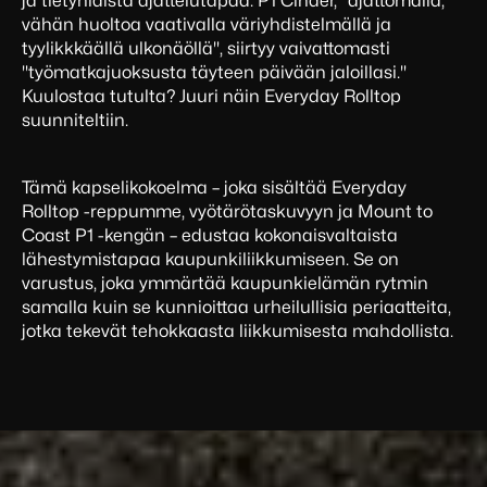
ja tietynlaista ajattelutapaa. P1 Cinder, "ajattomalla,
vähän huoltoa vaativalla väriyhdistelmällä ja
tyylikkkäällä ulkonäöllä", siirtyy vaivattomasti
"työmatkajuoksusta täyteen päivään jaloillasi."
Kuulostaa tutulta? Juuri näin Everyday Rolltop
suunniteltiin.
Tämä kapselikokoelma – joka sisältää Everyday
Rolltop -reppumme, vyötärötaskuvyyn ja Mount to
Coast P1 -kengän – edustaa kokonaisvaltaista
lähestymistapaa kaupunkiliikkumiseen. Se on
varustus, joka ymmärtää kaupunkielämän rytmin
samalla kuin se kunnioittaa urheilullisia periaatteita,
jotka tekevät tehokkaasta liikkumisesta mahdollista.