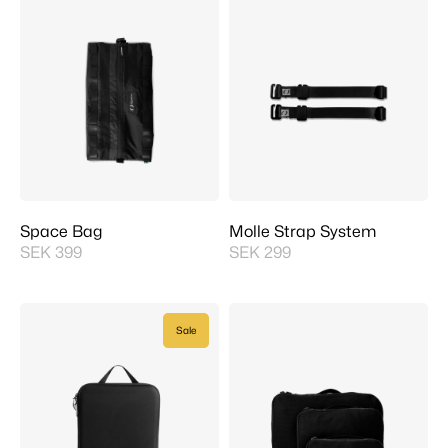
Space Bag
Molle Strap System
SEK 399
SEK 299
Sale