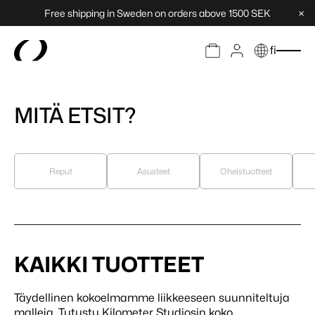
×
Free shipping in Sweden on orders above 1500 SEK
fi
MITÄ ETSIT?
Reput
Asusteet
Oheistuotteet
KAIKKI TUOTTEET
Täydellinen kokoelmamme liikkeeseen suunniteltuja
malleja. Tutustu Kilometer Studiosin koko