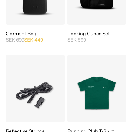
Garment Bag
Packing Cubes Set
SEK 699
SEK 449
SEK 599
Reflective Strings
Running Club T-Shirt