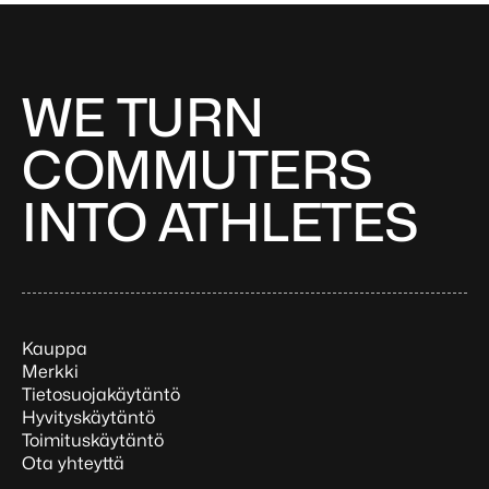
WE TURN
COMMUTERS
INTO ATHLETES
Kauppa
Merkki
Tietosuojakäytäntö
Hyvityskäytäntö
Toimituskäytäntö
Ota yhteyttä