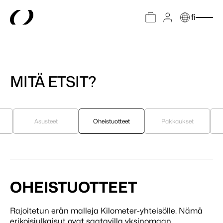
fi
MITÄ ETSIT?
Asusteet
Oheistuotteet
Pakkaukset
OHEISTUOTTEET
Rajoitetun erän malleja Kilometer-yhteisölle. Nämä
erikoisjulkaisut ovat saatavilla yksinomaan