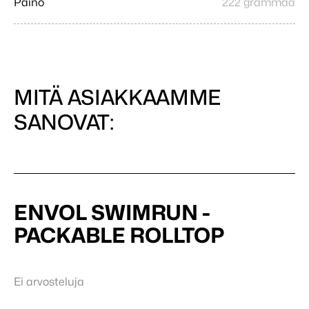
Paino
222 grammaa
MITÄ ASIAKKAAMME
SANOVAT:
ENVOL SWIMRUN -
PACKABLE ROLLTOP
Ei arvosteluja